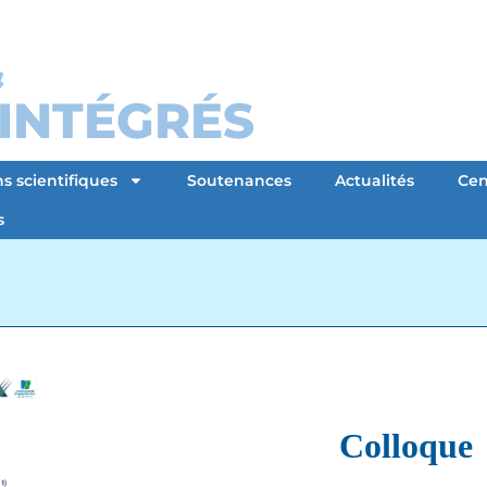
&
 INTÉGRÉS
s scientifiques
Soutenances
Actualités
Cen
s
Colloque